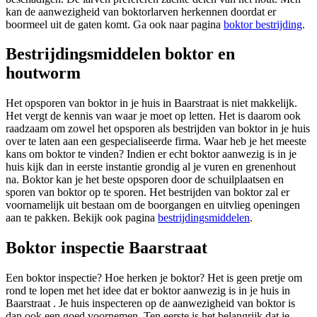
kan de aanwezigheid van boktorlarven herkennen doordat er
boormeel uit de gaten komt. Ga ook naar pagina
boktor bestrijding
.
Bestrijdingsmiddelen boktor en
houtworm
Het opsporen van boktor in je huis in Baarstraat is niet makkelijk.
Het vergt de kennis van waar je moet op letten. Het is daarom ook
raadzaam om zowel het opsporen als bestrijden van boktor in je huis
over te laten aan een gespecialiseerde firma. Waar heb je het meeste
kans om boktor te vinden? Indien er echt boktor aanwezig is in je
huis kijk dan in eerste instantie grondig al je vuren en grenenhout
na. Boktor kan je het beste opsporen door de schuilplaatsen en
sporen van boktor op te sporen. Het bestrijden van boktor zal er
voornamelijk uit bestaan om de boorgangen en uitvlieg openingen
aan te pakken. Bekijk ook pagina
bestrijdingsmiddelen
.
Boktor inspectie Baarstraat
Een boktor inspectie? Hoe herken je boktor? Het is geen pretje om
rond te lopen met het idee dat er boktor aanwezig is in je huis in
Baarstraat . Je huis inspecteren op de aanwezigheid van boktor is
dan ook een goed voornemen. Ten eerste is het belangrijk dat je