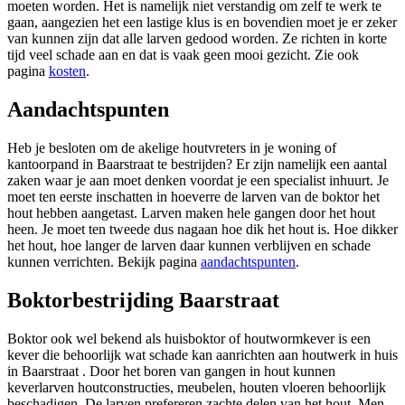
moeten worden. Het is namelijk niet verstandig om zelf te werk te
gaan, aangezien het een lastige klus is en bovendien moet je er zeker
van kunnen zijn dat alle larven gedood worden. Ze richten in korte
tijd veel schade aan en dat is vaak geen mooi gezicht. Zie ook
pagina
kosten
.
Aandachtspunten
Heb je besloten om de akelige houtvreters in je woning of
kantoorpand in Baarstraat te bestrijden? Er zijn namelijk een aantal
zaken waar je aan moet denken voordat je een specialist inhuurt. Je
moet ten eerste inschatten in hoeverre de larven van de boktor het
hout hebben aangetast. Larven maken hele gangen door het hout
heen. Je moet ten tweede dus nagaan hoe dik het hout is. Hoe dikker
het hout, hoe langer de larven daar kunnen verblijven en schade
kunnen verrichten. Bekijk pagina
aandachtspunten
.
Boktorbestrijding Baarstraat
Boktor ook wel bekend als huisboktor of houtwormkever is een
kever die behoorlijk wat schade kan aanrichten aan houtwerk in huis
in Baarstraat . Door het boren van gangen in hout kunnen
keverlarven houtconstructies, meubelen, houten vloeren behoorlijk
beschadigen. De larven prefereren zachte delen van het hout. Men