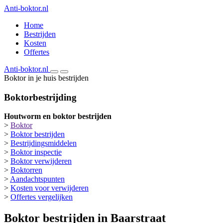
Anti-boktor.nl
Home
Bestrijden
Kosten
Offertes
Anti-boktor.nl
Boktor in je huis bestrijden
Boktorbestrijding
Houtworm en boktor bestrijden
>
Boktor
>
Boktor bestrijden
>
Bestrijdingsmiddelen
>
Boktor inspectie
>
Boktor verwijderen
>
Boktorren
>
Aandachtspunten
>
Kosten voor verwijderen
>
Offertes vergelijken
Boktor bestrijden in Baarstraat