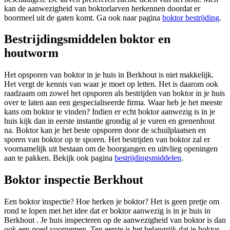
kan de aanwezigheid van boktorlarven herkennen doordat er
boormeel uit de gaten komt. Ga ook naar pagina
boktor bestrijding
.
Bestrijdingsmiddelen boktor en
houtworm
Het opsporen van boktor in je huis in Berkhout is niet makkelijk.
Het vergt de kennis van waar je moet op letten. Het is daarom ook
raadzaam om zowel het opsporen als bestrijden van boktor in je huis
over te laten aan een gespecialiseerde firma. Waar heb je het meeste
kans om boktor te vinden? Indien er echt boktor aanwezig is in je
huis kijk dan in eerste instantie grondig al je vuren en grenenhout
na. Boktor kan je het beste opsporen door de schuilplaatsen en
sporen van boktor op te sporen. Het bestrijden van boktor zal er
voornamelijk uit bestaan om de boorgangen en uitvlieg openingen
aan te pakken. Bekijk ook pagina
bestrijdingsmiddelen
.
Boktor inspectie Berkhout
Een boktor inspectie? Hoe herken je boktor? Het is geen pretje om
rond te lopen met het idee dat er boktor aanwezig is in je huis in
Berkhout . Je huis inspecteren op de aanwezigheid van boktor is dan
ook een goed voornemen. Ten eerste is het belangrijk dat je boktor