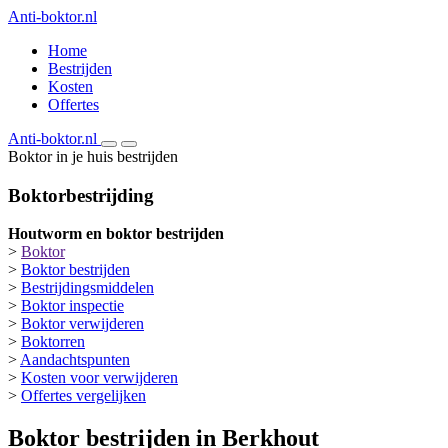
Anti-boktor.nl
Home
Bestrijden
Kosten
Offertes
Anti-boktor.nl
Boktor in je huis bestrijden
Boktorbestrijding
Houtworm en boktor bestrijden
>
Boktor
>
Boktor bestrijden
>
Bestrijdingsmiddelen
>
Boktor inspectie
>
Boktor verwijderen
>
Boktorren
>
Aandachtspunten
>
Kosten voor verwijderen
>
Offertes vergelijken
Boktor bestrijden in Berkhout