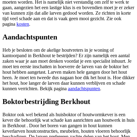
moeten worden. Het is namelijk niet verstandig om zelf te werk te
gaan, aangezien het een lastige klus is en bovendien moet je er zeker
van kunnen zijn dat alle larven gedood worden. Ze richten in korte
tijd veel schade aan en dat is vaak geen mooi gezicht. Zie ook
pagina
kosten
.
Aandachtspunten
Heb je besloten om de akelige houtvreters in je woning of
kantoorpand in Berkhout te bestrijden? Er zijn namelijk een aantal
zaken waar je aan moet denken voordat je een specialist inhuurt. Je
moet ten eerste inschatten in hoeverre de larven van de boktor het
hout hebben aangetast. Larven maken hele gangen door het hout
heen. Je moet ten tweede dus nagaan hoe dik het hout is. Hoe dikker
het hout, hoe langer de larven daar kunnen verblijven en schade
kunnen verrichten. Bekijk pagina
aandachtspunten
.
Boktorbestrijding Berkhout
Boktor ook wel bekend als huisboktor of houtwormkever is een
kever die behoorlijk wat schade kan aanrichten aan houtwerk in huis
in Berkhout . Door het boren van gangen in hout kunnen
keverlarven houtconstructies, meubelen, houten vloeren behoorlijk
beschadigen. De larven prefereren zachte delen van het hout. Men