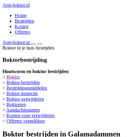
Anti-boktor.nl
Home
Bestrijden
Kosten
Offertes
Anti-boktor.nl
Boktor in je huis bestrijden
Boktorbestrijding
Houtworm en boktor bestrijden
>
Boktor
>
Boktor bestrijden
>
Bestrijdingsmiddelen
>
Boktor inspectie
>
Boktor verwijderen
>
Boktorren
>
Aandachtspunten
>
Kosten voor verwijderen
>
Offertes vergelijken
Boktor bestrijden in Galamadammen