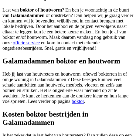
Last van
boktor of houtworm
? En ben je woonachtig in de buurt
van
Galamadammen
of omstreken? Dan helpen wij je graag verder
en kunnen wij je bovendien vrijblijvend in contact brengen met
lokale bedrijven. Door het aanbod en de prijzen vervolgens naast
elkaar te leggen kun je een betere keuze maken. En ben je af van
boktor en/of houtworm. Maak daarom vandaag nog gebruik van
onze
offerte service
en kom in contact met erkende
ongediertebestrijders. Snel, gratis en vrijblijvend!
Galamadammen boktor en houtworm
Heb jij last van houtvreters en houtworm, oftewel boktorren in of
om je woning in Galamadammen ? Deze beestjes kunnen veel
schade aanrichten aan houtwerk, meubels, vloeren en zelfs aan
bomen en struiken. Het is ongedierte waar niemand op zit te
wachten. Je kunt ze herkennen aan de donkere kleur en hun lange
voelsprieten. Lees verder op pagina
boktor
.
Kosten boktor bestrijden in
Galamadammen
Is het zeker dat je last hebt van houtvreters? Dan zullen deze op een